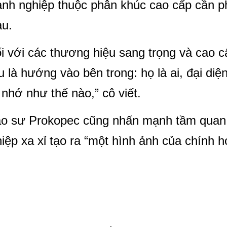
nh nghiệp thuộc phân khúc cao cấp cần p
au.
i với các thương hiệu sang trọng và cao
u là hướng vào bên trong: họ là ai, đại di
 nhớ như thế nào,” cô viết.
o sư Prokopec cũng nhấn mạnh tầm quan 
iệp xa xỉ tạo ra “một hình ảnh của chính họ
ạt được mục tiêu t