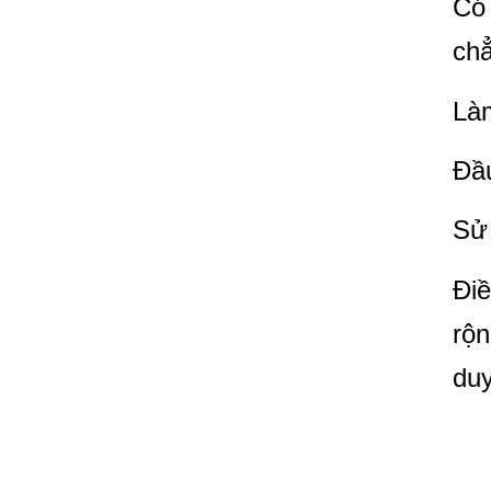
Có 
ch
Làm
Đầu
Sử 
Điề
rộn
duy