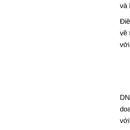
và 
Điề
về 
với
D
DNA
doa
với