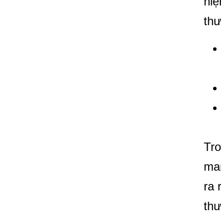
hiệ
thư
Tro
mar
ra 
thư