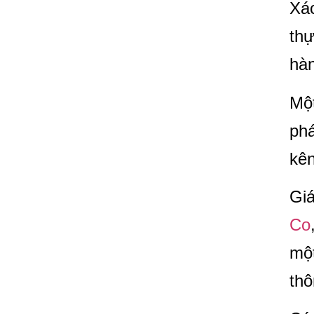
Xác
thự
hàn
Một
phá
kên
Giá
Co
một
thô