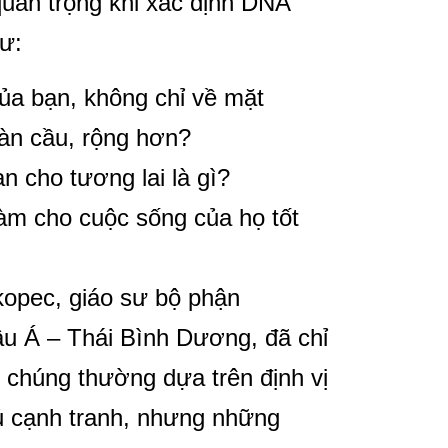
 quan trọng khi xác định DNA
ư:
của bạn, không chỉ về mặt
àn cầu, rộng hơn?
n cho tương lai là gì?
àm cho cuộc sống của họ tốt
kopec, giáo sư bộ phận
u Á – Thái Bình Dương, đã chỉ
i chúng thường dựa trên định vị
hủ cạnh tranh, nhưng những