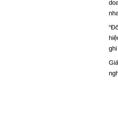
doa
nh
“Đố
hiệ
ghi
Giá
ngh
Đ