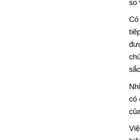
so 
Có 
tiế
đượ
ch
sắc
Nhi
có 
của
Việ