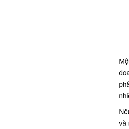
Một
doa
phâ
nhi
Nếu
và 