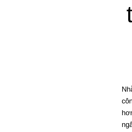
Nhằ
côn
hơn
ngâ