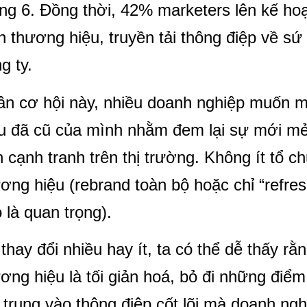
ng 6. Đồng thời, 42% marketers lên kế hoạ
n thương hiệu, truyền tải thông điệp về s
g ty.
n cơ hội này, nhiều doanh nghiệp muốn ma
u đã cũ của mình nhằm đem lại sự mới mẻ
h cạnh tranh trên thị trường. Không ít tổ 
ơng hiệu (rebrand toàn bộ hoặc chỉ “refre
 là quan trọng).
thay đổi nhiều hay ít, ta có thể dễ thấy r
ơng hiệu là tối giản hoá, bỏ đi những điể
 trung vào thông điệp cốt lõi mà doanh nghi