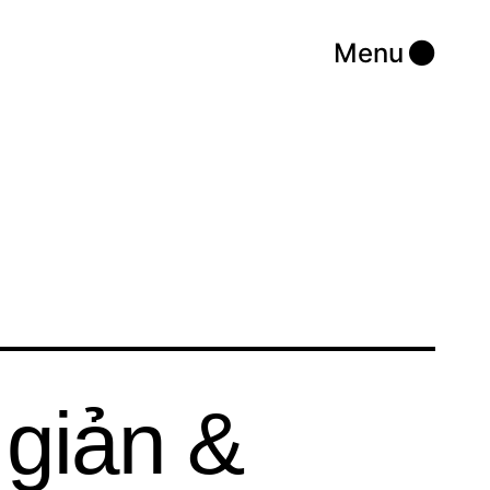
Menu
 giản &