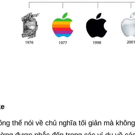
ke
ng thể nói về chủ nghĩa tối giản mà khôn
ờng được nhắc đến trong các ví dụ về các