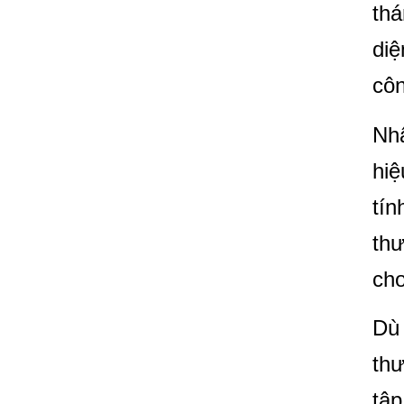
thá
diệ
côn
Nhâ
hiệ
tín
thư
cho
Dù 
thư
tập