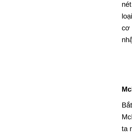
nét
loạ
cơ 
nhậ
Mc
Bắt
Mc
ta 