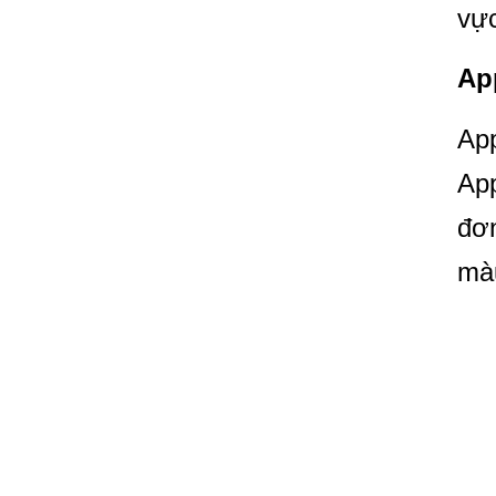
vự
Ap
App
App
đơn
màu