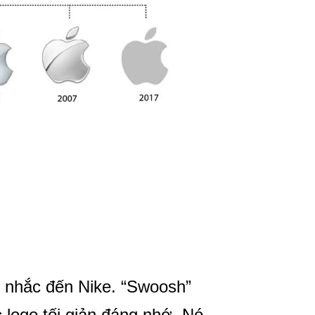
g nhắc đến Nike. “Swoosh”
 logo tối giản đáng nhớ. Nó