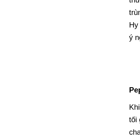
trù
Hy 
ý n
Pe
Khi
tối
cha