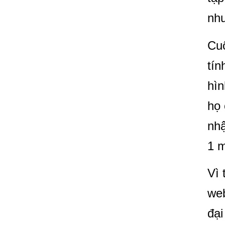
nh
Cuộ
tín
hìn
họ 
nhậ
1 m
Vì 
web
đại