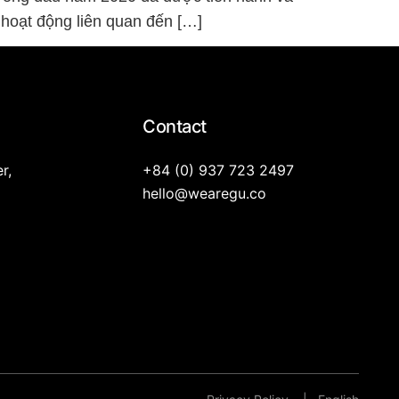
hoạt động liên quan đến […]
Contact
r,
+84 (0) 937 723 2497
hello@wearegu.co​