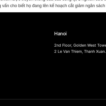
vấn cho biết họ đang lên kế hoạch cắt giảm ngân sách 
Hanoi
2nd Floor, Golden West Towe
2 Le Van Thiem, Thanh Xuan.